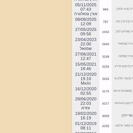
07:45
1052
למצגת על הפעילות לחצו כאן
אורן גנאלוגיה
05/11/2025
שימו לב, כל פעילות
07:43
]גיא וולפין
994
השיקום, השימור
אורן גנאלוגיה
והתיעוד נעשית אך ורק
08/08/2025
]בנימין כהנ
797
12:09
ע"י סיגט שלנו.
27/05/2025
**************************
]אלחנן להב
1032
09:56
23/04/2023
בבחירות שהתקיימו
22:00
ח ]שמואל
2640
בקהילה היהודית בסיגט
שמואל
נבחר מר דוד ליברמן
27/06/2021
רח ]שלמה
3249
ליו"ר הקהילה.
12:47
מספר הטלפון של מר
15/05/2021
]חיפוש מידע
3256
18:46
ליברמן הוא
21/12/2020
00-40-743553975
19:10
]נעמי מלק ש
3433
Michi
16/12/2020
]משפחת איסא
3175
02:55
לתרומות, מידע ופרטים
28/06/2020
נוספים במייל
22:03
s
4217
עזרא
sighet3@gmail.com
19/02/2020
רייליך]
4006
16:19
01/12/2019