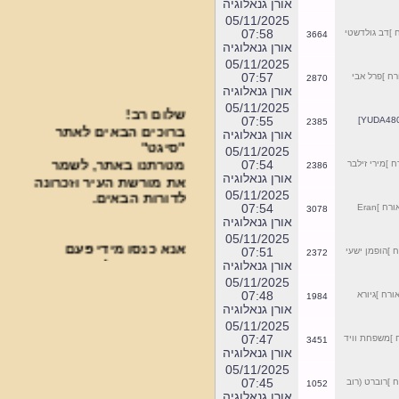
אורן גנאלוגיה
05/11/2025
07:58
]דב גולדשטי
3664
אורן גנאלוגיה
05/11/2025
07:57
 ]פרל אבי
2870
אורן גנאלוגיה
שלום רב!
05/11/2025
ברוכים הבאים לאתר
07:55
2385
אורן גנאלוגיה
"סיגט"
05/11/2025
מטרתנו באתר, לשמר
07:54
]מירי זילבר
2386
את מורשת העיר וזכרונה
אורן גנאלוגיה
לדורות הבאים.
05/11/2025
07:54
]Eran
3078
אורן גנאלוגיה
אנא כנסו מידי פעם
05/11/2025
07:51
]הופמן ישעי
2372
בפעם בכדי להתעדכן
אורן גנאלוגיה
בחידושים.
05/11/2025
***********************************
07:48
רח ]גיורא
1984
אורן גנאלוגיה
פעילות עניפה נעשית
05/11/2025
בבית העלמין על ידי
07:47
]משפחת וויד
3451
אורן גנאלוגיה
ארגון "סיגט שלנו".
05/11/2025
]רוברט (רוב