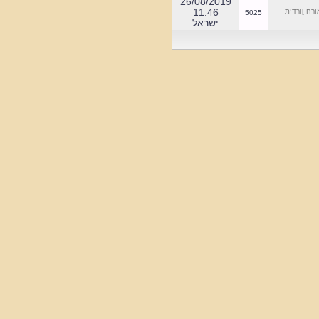
.*********************************
]ספר סילאג
4256
08:11
הכנסו לאתר את שמות
26/08/2019
הרחובות וחילופיהן
11:46
ח ]ורדית
5025
במשך התקופות.
ישראל
כנסו למוזיאון הוירטואלי
למדור רקע היסטורי
*******************************
הוספנו מפת התמצאות
לבית הקברות המציין את
חלוקת הגושים
******************************