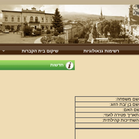
רשימות גנאולוגיות
שיקום בית הקברות
חדשות
 משפחה:
 בן /בת הזוג:
 האם:
ריך פטירה לועזי:
תייכות קהילתית: