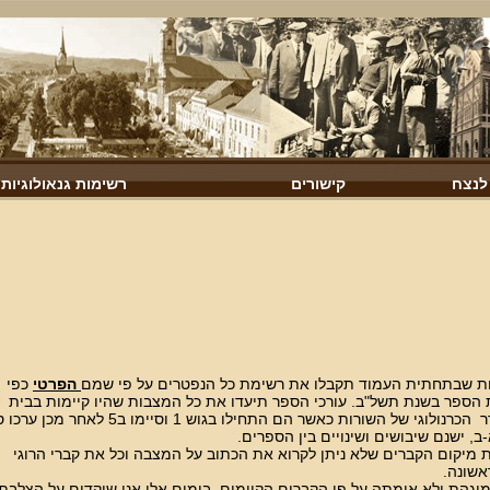
 לנצח
קישורים
רשימות גנאולוגיות
ות שבתחתית העמוד תקבלו את רשימת כל הנפטרים על פי שמם
הפרטי
כפי ש
 הספר בשנת תשל"ב. עורכי הספר תיעדו את כל המצבות שהיו קיימות בבית
העלמין על פי הסדר הכרנולוגי של השורות כאשר הם התחילו בגוש 1 וסיימו ב5 לא
, ישנם שיבושים ושינויים בין הספרים.
ת מיקום הקברים שלא ניתן לקרוא את הכתוב על המצבה וכל את קברי הרוגי
שונה.
מוגהת ולא אומתה על פי הקברים הקיימים. בימים אלו אנו שוקדים על הצלבת