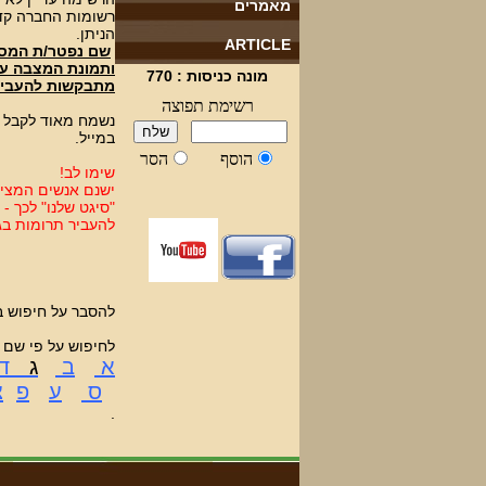
מאמרים
רשומות החברה קדי
הניתן.
ARTICLE
שם נפטר/ת המסומ
ותמונת המצבה על
מונה כניסות :
770
מתבקשות להעביר 
נשמח מאוד לקבל ה
במייל.
שימו לב!
ישנם אנשים המציג
"סיגט שלנו" לכך -
להעביר תרומות בג
להסבר על חיפו
לחיפוש על פי שם 
א
ב
ג
ד
ס
ע
פ
צ
.