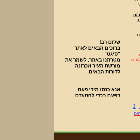
ר/ת
ר
ו
שלום רב!
ברוכים הבאים לאתר
"סיגט"
ה
מטרתנו באתר, לשמר את
לאיש
מורשת העיר וזכרונה
לדורות הבאים.
אנא כנסו מידי פעם
בפעם בכדי להתעדכן
בחידושים.
***********************************
נ
ים
פעילות עניפה נעשית
בבית העלמין על ידי ארגון
"סיגט שלנו".
למצגת על הפעילות לחצו כאן