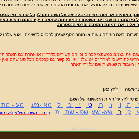
שא שבידינו בכדי להטמיע את הנתונים הנוספים ולהוסיף שמות משפחה ככל
ן באותיות אדומות מציין כי בלחיצה על השם ניתן לקבל את פרטי הנפט
 פי התמונות שבידינו. משפחות המעונינות שמצבת יקירם/תם תופיע באת
אלינו את תמונת המצבה ופרטי הנפטר/ת.
ערות ובאם ראיתם טעות או חומר נוסף שניתן להכניס לרשימה - אנא שלחו לנ
ים את עצמם כמשפצי קברים וכי הם קשורים בדרך זו או אחרת עם האתר הז
 הריני להודיע כי לאתר "סיגט שלנו" אין כל קשר עם קבלנים מכל סוג שהם ואין 
ין העבודות שנעשות שם על ידי האתר.
ש ברשימה
לחץ כאן
פרטי לחץ על האות הראשונה של השם.
ה
ו
ז
ח
ט
י
כ 
ל
מא -מע
מע - מת
ק
ר
שא- שע
שפ - שת
ת
ק
ברים משנת תש"א
לא מזוה
לא נמצאו תמונות 